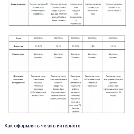
Как оформлять чеки в интернете