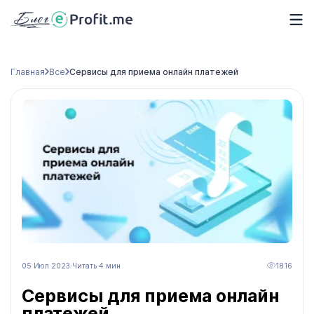
Главная
Все
Сервисы для приема онлайн платежей
05 Июл 2023
·
Читать 4 мин
1816
Сервисы для приема онлайн
платежей