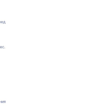
ред
ес.
ния