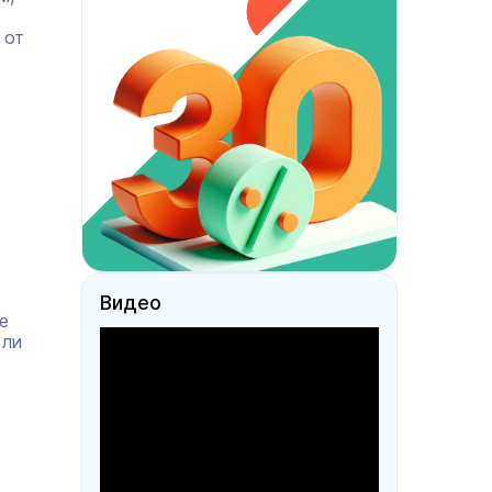
 от
Видео
е
ели
ь