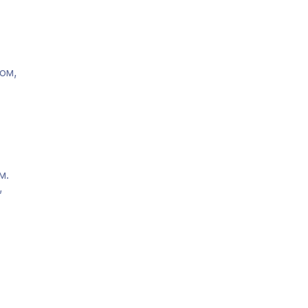
ом,
м.
,