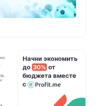
Начни экономить
око
до
30%
от
т
бюджета вместе
ов.
и
с
м,