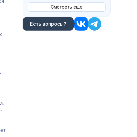
ся
Смотреть еще
Есть вопросы?
х
ь
а.
.
жет