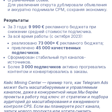
ограниченный объём.
Для увеличения открута дублировали объявления
и аккуратно поднимали CPM, сохраняя экономику.
Результаты
За 3 года:
9 990 €
рекламного бюджета при
снижении средней стоимости подписчика.
За всё время работы (с октября 2023):
реализовано
73 000+ €
рекламного бюджета;
привлечено
45 000 качественных
подписчиков
.
Сформирован стабильный пул каналов-
источников.
Более
3 000 подписчиков
активно прогревались
контентом и конвертировались в заказы.
Кейс Mining Center — пример того, как Telegram Ads
может быть масштабируемым и управляемым
каналом, даже в конкурентной нише.Мы берём
проекты в работу под ключ: от стратегии и подбора
аудиторий до масштабирования и ежедневного
контроля CPS. Если вы планируете рост канала,
запуск нового продукта или хотите снизить