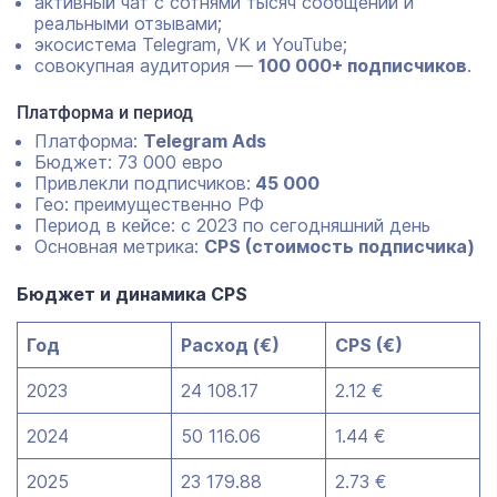
активный чат с сотнями тысяч сообщений и
реальными отзывами;
экосистема Telegram, VK и YouTube;
совокупная аудитория —
100 000+ подписчиков
.
Платформа и период
Платформа:
Telegram Ads
Бюджет: 73 000 евро
Привлекли подписчиков:
45 000
Гео: преимущественно РФ
Период в кейсе: с 2023 по сегодняшний день
Основная метрика:
CPS (стоимость подписчика)
Бюджет и динамика CPS
Год
Расход (€)
CPS (€)
2023
24 108.17
2.12 €
2024
50 116.06
1.44 €
2025
23 179.88
2.73 €