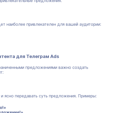
привлекательные предложения.
дет наиболее привлекателен для вашей аудитории:
нтента для Телеграм Ads
граниченными предложениями важно создать
т:
 и ясно передавать суть предложения. Примеры:
о!»
дложение!»