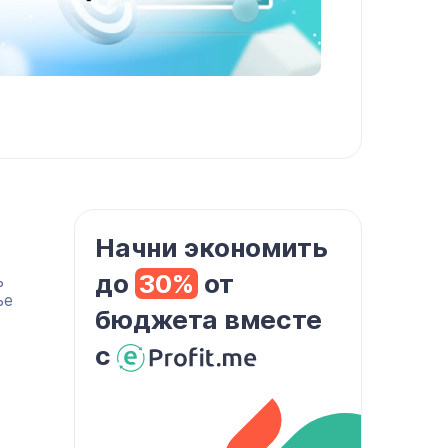
Начни экономить
до
30%
от
ь
ье
бюджета вместе
с