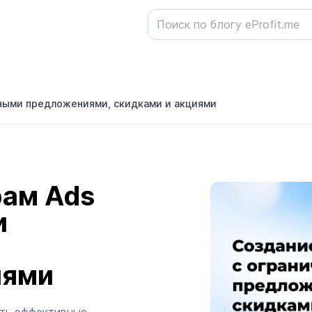
нными предложениями, скидками и акциями
рам Ads
и
,
иями