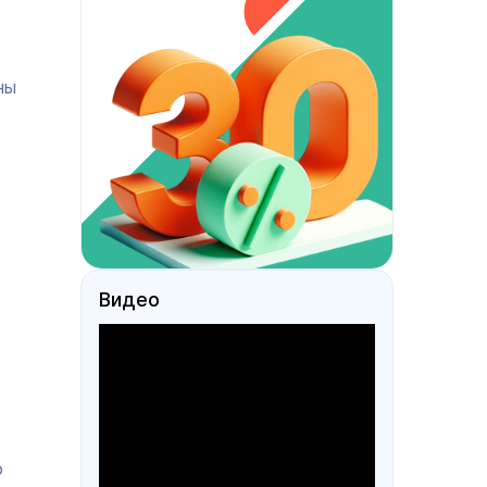
ны
Видео
о