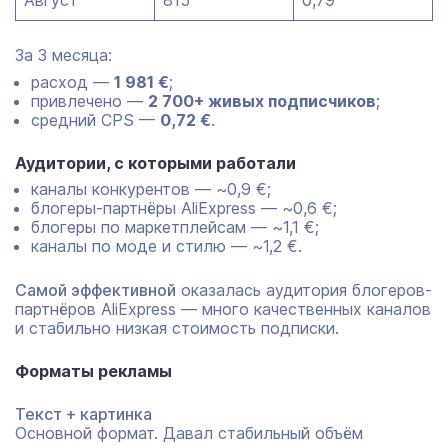
Август
815
0,79
За 3 месяца:
расход —
1 981 €
;
привлечено —
2 700+ живых подписчиков
;
средний CPS —
0,72 €
.
Аудитории, с которыми работали
каналы конкурентов — ~0,9 €;
блогеры-партнёры AliExpress — ~0,6 €;
блогеры по маркетплейсам — ~1,1 €;
каналы по моде и стилю — ~1,2 €.
Самой эффективной
оказалась аудитория блогеров-
партнёров AliExpress — много качественных каналов
и стабильно низкая стоимость подписки.
Форматы рекламы
Текст + картинка
Основной формат. Давал стабильный объём