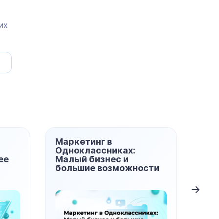
их
Маркетинг в
<strong>Инс
Одноклассниках:
выбираем пр
Малый бизнес и
нишу на
большие возможности
Wildberries</