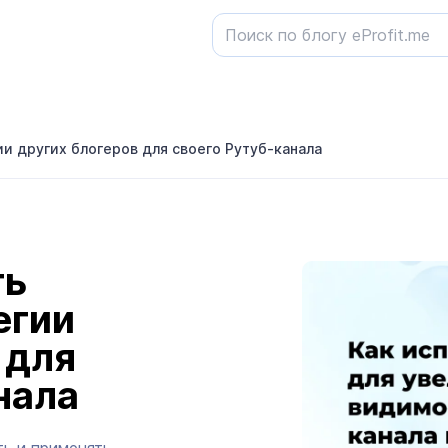
и других блогеров для своего Рутуб-канала
ть
егии
 для
нала