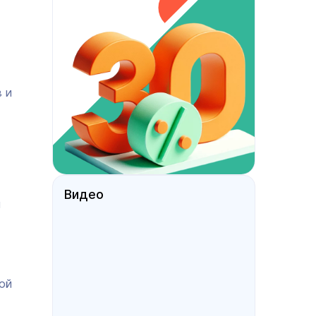
 и
Видео
и
ой