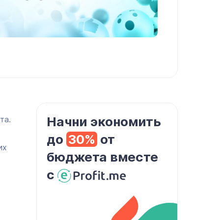
Начни экономить
та.
до
30%
от
их
бюджета вместе
с