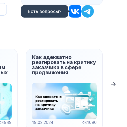
Есть вопросы?
Как адекватно
Исп
реагировать на критику
Wor
мм
заказчика в сфере
Tre
ных
продвижения
949
19.02.2024
1090
19.0