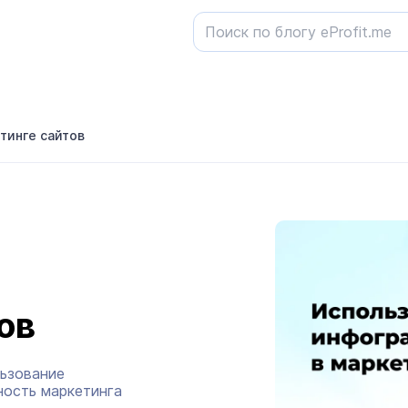
тинге сайтов
ов
льзование
ность маркетинга