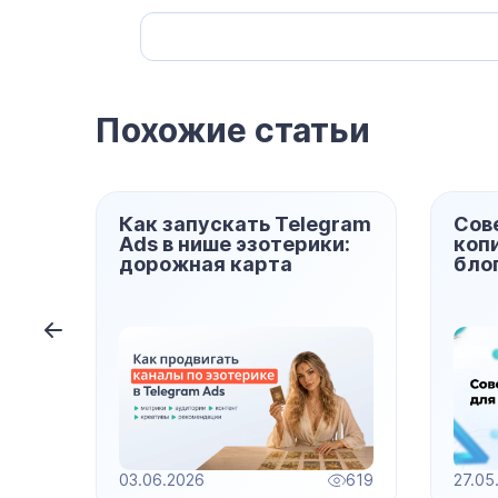
Похожие статьи
ого
Как запускать Telegram
Сов
й
Ads в нише эзотерики:
коп
дорожная карта
бло
1207
03.06.2026
619
27.05