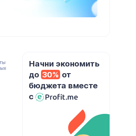
Начни экономить
нты
ных
до
30%
от
бюджета вместе
с