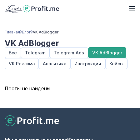
Главная
Блог
VK AdBlogger
VK AdBlogger
Все
Telegram
Telegram Ads
VK AdBlogger
VK Реклама
Аналитика
Инструкции
Кейсы
Посты не найдены.